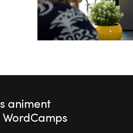
ts animent
es WordCamps