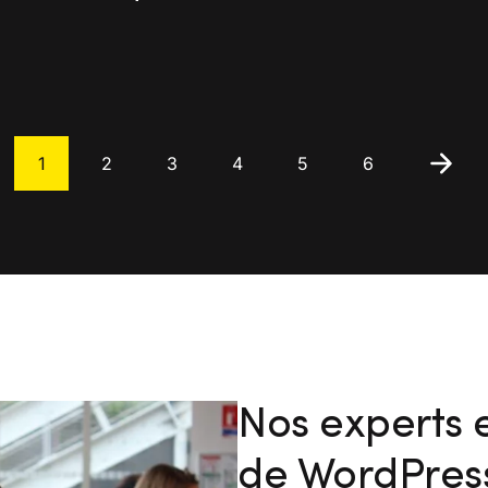
1
2
3
4
5
6
Suivant
Nos experts e
de WordPres