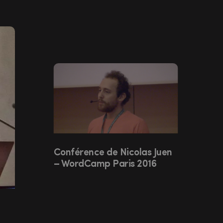
n statique d’un site WordPress dans un nouvel onglet
Conférence de Nicolas Juen
Confér
Confér
– WordCamp Paris 2016
Sadows
Balmer
2015
2016