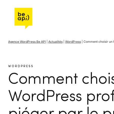
Aller à l'accueil de Be API
Agence WordPress Be API
|
Actualités
|
WordPress
|
Comment choisir un h
WORDPRESS
Comment chois
WordPress profe