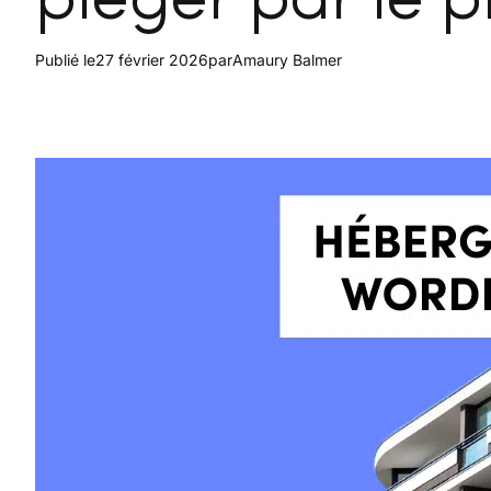
piéger par le pr
Publié le
27 février 2026
par
Amaury Balmer