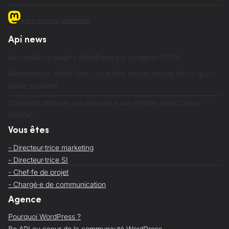
notre compte Mastodon
Api news
Les meilleurs plugins WordPress par usage en 2026
Maintenance WordPress : ce qu’elle devrait inclure (et ce qu’on
oublie souvent)
Comment préparer vos équipes à une refonte (sans chaos
interne)
Vous êtes
- Directeur·trice marketing
- Directeur·trice SI
- Chef·fe de projet
- Chargé·e de communication
Agence
Pourquoi WordPress ?
Be API au coeur de la communauté WordPress