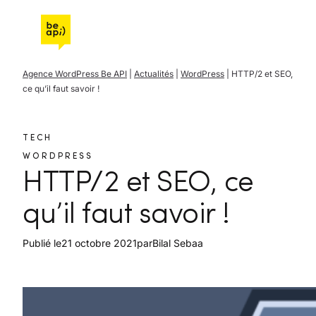
Aller à l'accueil de Be API
Agence WordPress Be API
|
Actualités
|
WordPress
|
HTTP/2 et SEO,
ce qu’il faut savoir !
TECH
WORDPRESS
HTTP/2 et SEO, ce
qu’il faut savoir !
Publié le
21 octobre 2021
par
Bilal Sebaa