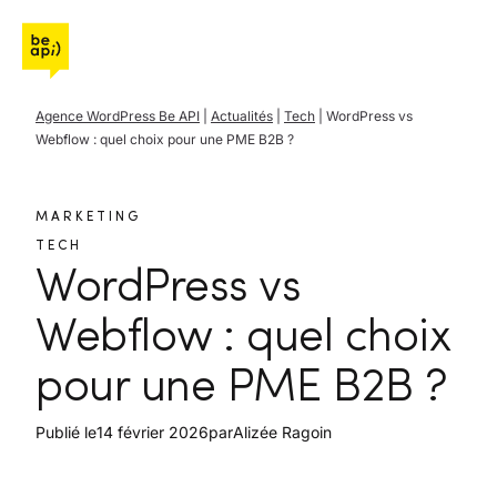
Aller à l'accueil de Be API
Agence WordPress Be API
|
Actualités
|
Tech
|
WordPress vs
Webflow : quel choix pour une PME B2B ?
MARKETING
TECH
WordPress vs
Webflow : quel choix
pour une PME B2B ?
Publié le
14 février 2026
par
Alizée Ragoin