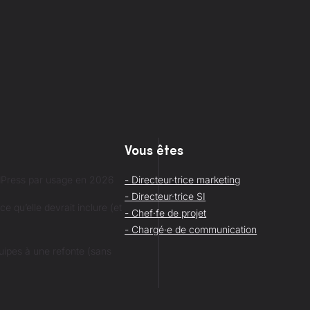
Vous êtes
rdPress par usage en 2026
- Directeur·trice marketing
- Directeur·trice SI
 qu’elle devrait inclure (et
- Chef·fe de projet
- Chargé·e de communication
ipes à une refonte (sans