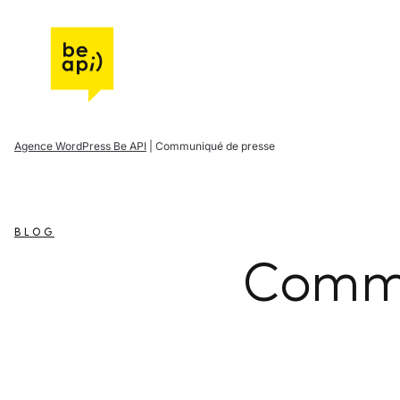
Aller à l'accueil de Be API
Agence WordPress Be API
|
Communiqué de presse
BLOG
Commu