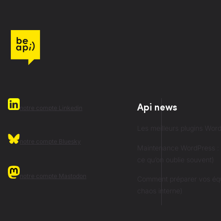
Api news
notre compte Linkedin
Les meilleurs plugins Wo
notre compte Bluesky
Maintenance WordPress : ce
ce qu’on oublie souvent)
notre compte Mastodon
Comment préparer vos équ
chaos interne)